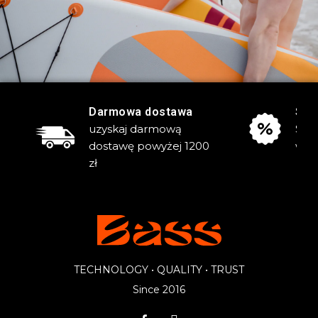
Darmowa dostawa
Sta
uzyskaj darmową
Skor
dostawę powyżej
1200
wyp
zł
TECHNOLOGY • QUALITY • TRUST
Since 2016