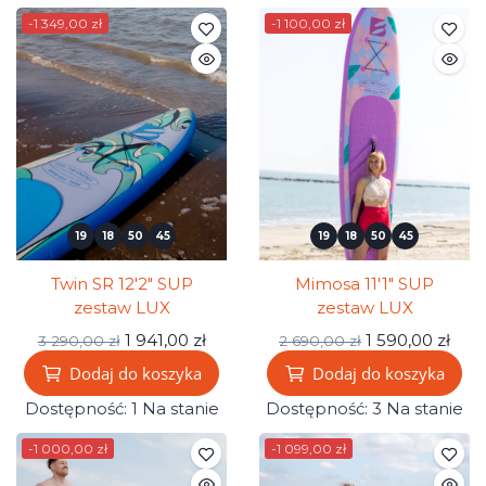
-1 349,00 zł
-1 100,00 zł
19
18
50
44
19
18
50
44
Twin SR 12'2" SUP
Mimosa 11'1" SUP
zestaw LUX
zestaw LUX
1 941,00 zł
1 590,00 zł
3 290,00 zł
2 690,00 zł
Dodaj do koszyka
Dodaj do koszyka
Dostępność:
1 Na stanie
Dostępność:
3 Na stanie
-1 000,00 zł
-1 099,00 zł