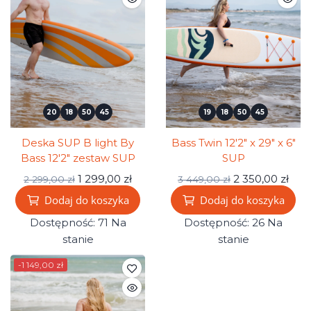
20
18
50
44
19
18
50
44
Deska SUP B light By
Bass Twin 12'2" x 29" x 6"
Bass 12'2" zestaw SUP
SUP
1 299,00 zł
2 350,00 zł
2 299,00 zł
3 449,00 zł
Dodaj do koszyka
Dodaj do koszyka
Dostępność:
71 Na
Dostępność:
26 Na
stanie
stanie
-1 149,00 zł