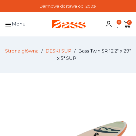
Darmowa dostawa od 1200zł
menu
Menu
Strona główna
DESKI SUP
Bass Twin SR 12'2" x 29"
x 5" SUP
-1 199,00 zł