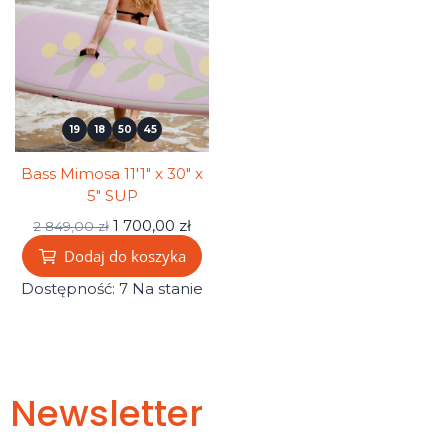
19
18
50
44
Bass Mimosa 11'1" x 30" x
5" SUP
1 700,00 zł
2 849,00 zł
Dodaj do koszyka
Dostępność:
7 Na stanie
Newsletter