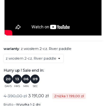
warianty
:
z wiosłem 2-cz. River paddle
Hurry up ! Sale end in:
20
13
06
08
DAYS
HRS
MIN
SEC
3 191,00 zł
4 390,00 zł
Zniżka 1 199,00 zł
Brutto
Wysyłka 1-2 dni