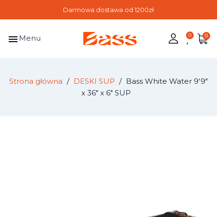
Darmowa dostawa od 1200zł
menu
Menu
Strona główna
DESKI SUP
Bass White Water 9'9"
x 36" x 6" SUP
-1 199,00 zł