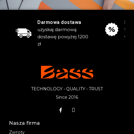
Darmowa dostawa
Sta
uzyskaj darmową
Skor
dostawę powyżej
1200
wyp
zł
TECHNOLOGY • QUALITY • TRUST
Since 2016
Nasza firma
Zwroty