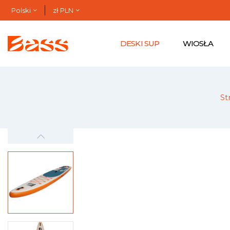
Polski
zł PLN
DESKI SUP
WIOSŁA
St
-999,00 zł