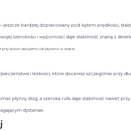
 – jeszcze bardziej dopracowany pod kątem prędkości, stabil
 swojej szerokości i wyporności daje stabilność znaną z dese
wet przy dużym obciążeniu lub pływaniu w duecie.
pieczeństwa i lekkości, które docenisz szczególnie przy d
mać płynny ślizg, a szeroka rufa daje stabilność nawet prz
magającym dystansie.
j