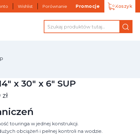
Promocje
Koszyk
Wishlist
Porównanie
onto
UP
14" x 30" x 6" SUP
 zł
aniczeń
ność touringa w jednej konstrukcji.
dużych obciążeń i pełnej kontroli na wodzie.