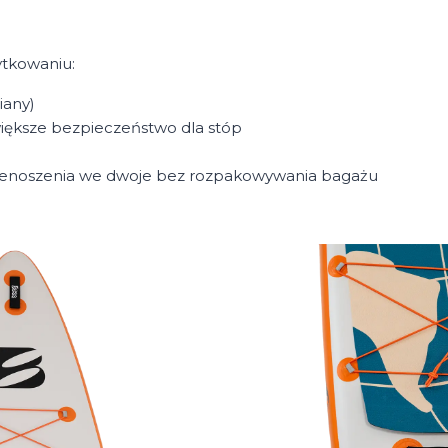
ytkowaniu:
iany)
iększe bezpieczeństwo dla stóp
przenoszenia we dwoje bez rozpakowywania bagażu