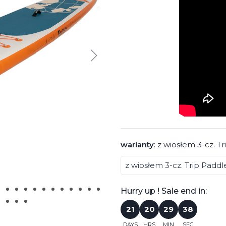
warianty
:
z wiosłem 3-cz. T
Hurry up ! Sale end in:
21
20
29
37
DAYS
HRS
MIN
SEC