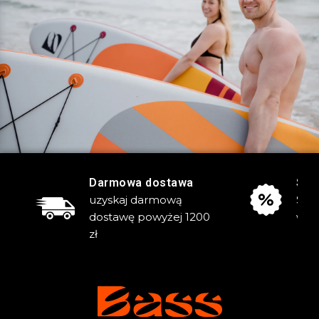
Darmowa dostawa
Sta
uzyskaj darmową
Skor
dostawę powyżej
1200
wyp
zł